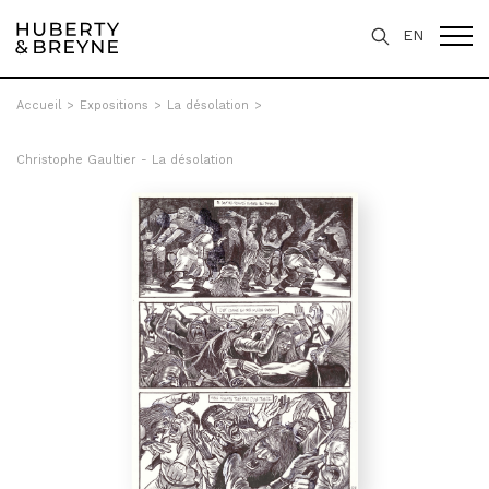
EN
Accueil
>
Expositions
>
La désolation
>
Christophe Gaultier - La désolation