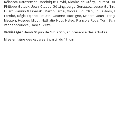
Rébecca Dautremer, Dominique David, Nicolas de Crécy, Laurent Duri
Philippe Geluck, Jean-Claude Götting, Jorge Gonzalez, Josse Goffi
Huard, Jannin & Liberski, Martin Jarrie, Mickael Jourdan, Louis Joos, L
Lambé, Régis Lejonc, Loustal, Jeanne Macaigne, Manara, Jean-Françoi
Meulen, Hugues Micol, Nathalie Novi, Nylso, François Roca, Tom Sch
Vandenbroucke, Danijel Zezelj.
Vernissage :
Jeudi 16 juin de 18h à 21h, en présence des artistes.
Mise en ligne des œuvres à partir du 17 juin