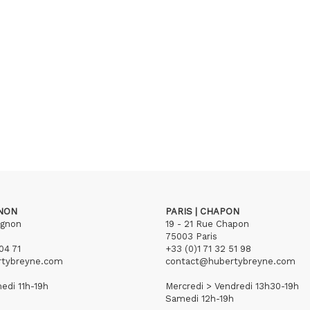
GNON
PARIS | CHAPON
ignon
19 - 21 Rue Chapon
75003 Paris
04 71
+33 (0)1 71 32 51 98
rtybreyne.com
contact@hubertybreyne.com
edi 11h-19h
Mercredi > Vendredi 13h30-19h
Samedi 12h-19h