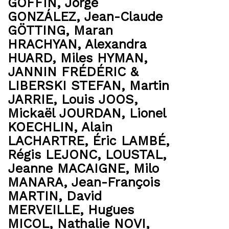
GOFFIN,
Jorge
GONZÁLEZ
,
Jean-Claude
GÖTTING
,
Maran
HRACHYAN
,
Alexandra
HUARD
,
Miles HYMAN
,
JANNIN FRÉDÉRIC &
LIBERSKI STEFAN
,
Martin
JARRIE
,
Louis JOOS
,
Mickaël JOURDAN,
Lionel
KOECHLIN,
Alain
LACHARTRE
,
Éric LAMBÉ
,
Régis LEJONC
,
LOUSTAL
,
Jeanne MACAIGNE
,
Milo
MANARA
,
Jean-François
MARTIN,
David
MERVEILLE
,
Hugues
MICOL
,
Nathalie NOVI
,