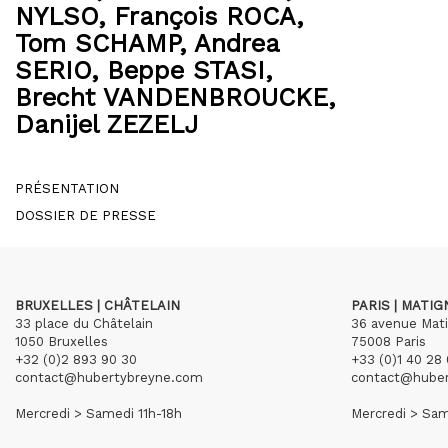
NYLSO
,
François ROCA
,
Tom SCHAMP
,
Andrea
SERIO
,
Beppe STASI
,
Brecht VANDENBROUCKE
,
Danijel ZEZELJ
PRÉSENTATION
DOSSIER DE PRESSE
BRUXELLES | CHÂTELAIN
PARIS | MATI
33 place du Châtelain
36 avenue Mat
1050 Bruxelles
75008 Paris
+32 (0)2 893 90 30
+33 (0)1 40 28 
contact@hubertybreyne.com
contact@hube
Mercredi > Samedi 11h-18h
Mercredi > Sam