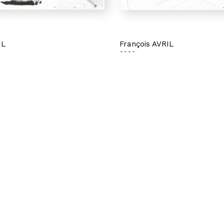
IL
François AVRIL
2026
Tokio III
leur et encre de Chine sur
Crayons de couleur et encre de 
papier
29,5 x 40,5 cm
1 400 €