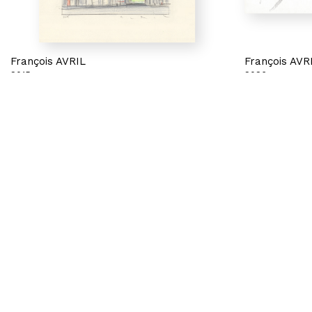
François AVRIL
François AVR
2015
2026
Green sky
Tokio II
Mine de plomb et crayons de couleur sur papier
Crayons de cou
21,7 x 13,5 cm
papier
29,5 x 40,5 cm
600 €
1 400 €