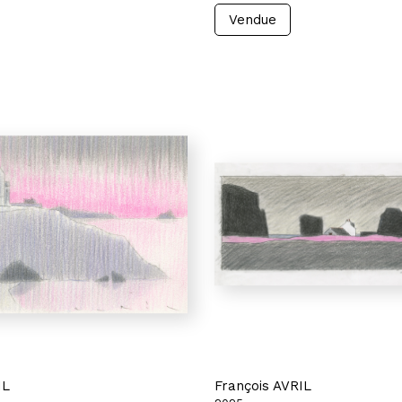
Vendue
IL
François AVRIL