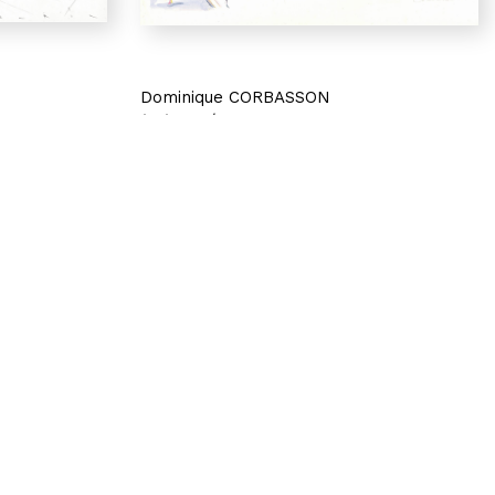
Dominique CORBASSON
Le Luxembourg
Acrylique sur papier
Chine sur
49,5 x 70 cm
4 300 €