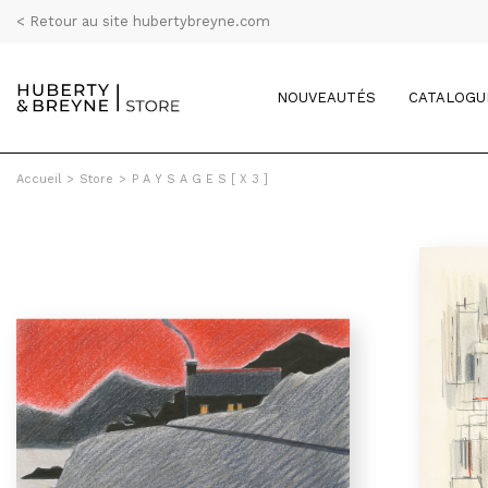
< Retour au site hubertybreyne.com
NOUVEAUTÉS
CATALOGU
Accueil
>
Store
>
P A Y S A G E S [ X 3 ]